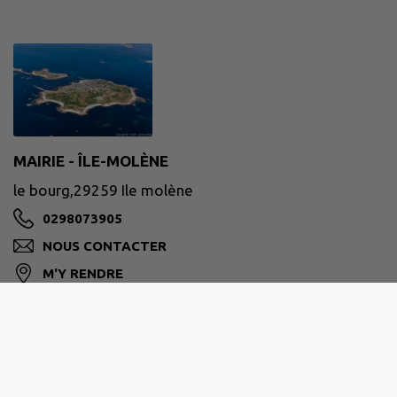
MAIRIE - ÎLE-MOLÈNE
le bourg,29259 Ile molène
0298073905
NOUS CONTACTER
M'Y RENDRE
www.mairie-ile-molene.bzh/