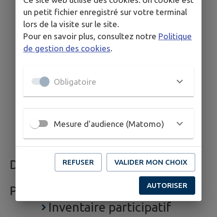
Signaler
un petit fichier enregistré sur votre terminal
Associations
lors de la visite sur le site.
Pour en savoir plus, consultez notre
Politique
Commerces
de gestion des cookies
.
Santé
Établissements scolaires
Obligatoire
Culture et histoire
Hébergements
Boîte à idées
Mesure d'audience (Matomo)
Formulaire de contact
DÉCOUVRIR
REFUSER
VALIDER MON CHOIX
AUTORISER
PATRIMOINE VIVANT
Inventaire participatif