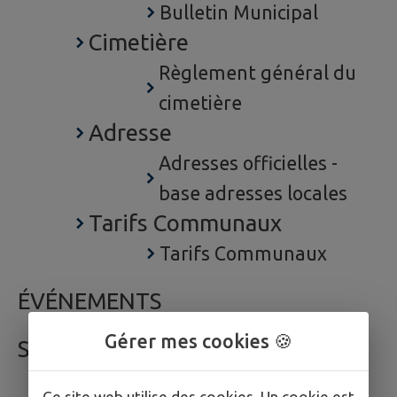
Bulletin Municipal
Cimetière
Règlement général du
cimetière
Adresse
Adresses officielles -
base adresses locales
Tarifs Communaux
Tarifs Communaux
ÉVÉNEMENTS
Gérer mes cookies 🍪
SERVICES
Annuaire
Ce site web utilise des cookies. Un cookie est