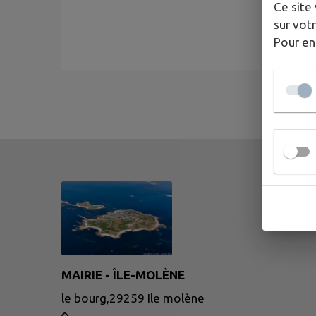
Ce site 
sur votr
Pour en
MAIRIE - ÎLE-MOLÈNE
le bourg,29259 Ile molène