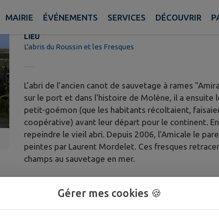
L'abris du Roussin et les Fresque
MAIRIE
ÉVÉNEMENTS
SERVICES
DÉCOUVRIR
P
LIEU
L'abris du Roussin et les Fresques
L’abri de l’ancien canot de sauvetage à rames "Ami
sur le port et dans l'histoire de Molène, il a ensui
petit-goémon (que les habitants récoltaient, faisaie
coopérative) avant leur départ pour le continent. E
repeindre le vieil abri. Depuis 2006, l'Amicale le p
peintes par Laurent Mordelet. Ces fresques retracent l
champs au sauvetage en mer.
Gérer mes cookies 🍪