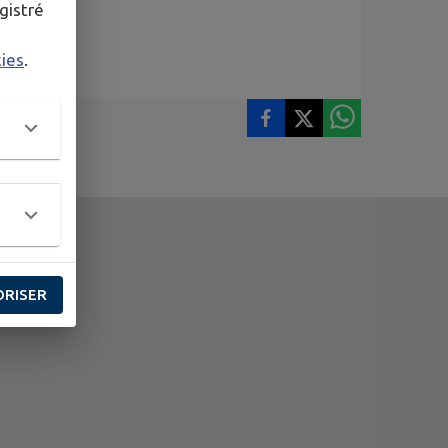
gistré
kies
.
ORISER