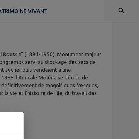
s
ATRIMOINE VIVANT
ral Roussin" (1894-1950). Monument majeur
te longtemps servi au stockage des sacs de
nt sécher puis vendaient à une
n 1988, l'Amicale Molénaise décide de
are définitivement de magnifiques fresques,
a vie et l'histoire de l'île, du travail des