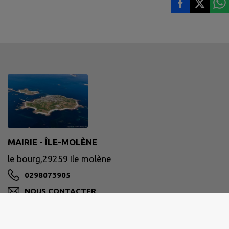
MAIRIE - ÎLE-MOLÈNE
le bourg,29259 Ile molène
0298073905
NOUS CONTACTER
M'Y RENDRE
www.mairie-ile-molene.bzh/