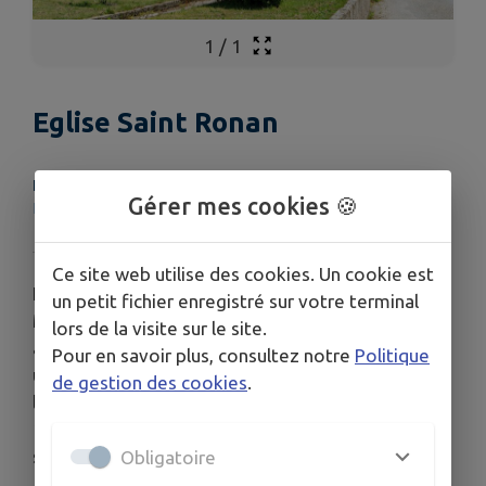
1
/
1
Eglise Saint Ronan
LIEU
Gérer mes cookies 🍪
Eglise Saint Ronan
Ce site web utilise des cookies. Un cookie est
L’église dédiée à Saint-Ronan (qui fit halte à
un petit fichier enregistré sur votre terminal
Molène en l’an 520, avant de fonder Locronan),
lors de la visite sur le site.
abrite de magnifiques reliques à découvrir dans
Pour en savoir plus, consultez notre
Politique
une vitrine. Edifice reconstruit d´après les plans de
de gestion des cookies
.
l´architecte Ernest Le Guerrannic entre 1878 et
1881. Restauration et mise hors d´eau de la
sacristie, du clocher et de la flèche en 2007
Obligatoire