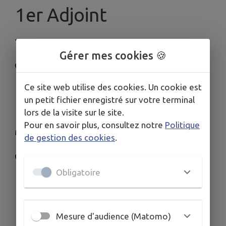
1er Adjoint
Yann GOARANT
Gérer mes cookies 🍪
0660862092
Ce site web utilise des cookies. Un cookie est
un petit fichier enregistré sur votre terminal
2ème adjointe
lors de la visite sur le site.
Pour en savoir plus, consultez notre
Politique
Monique PEZARD
de gestion des cookies
.
0664054336
Obligatoire
Mesure d'audience (Matomo)