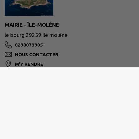
MAIRIE - ÎLE-MOLÈNE
le bourg,29259 Ile molène
0298073905
NOUS CONTACTER
M'Y RENDRE
www.mairie-ile-molene.bzh/
Pour nous contacter :
contact@mairie-ile-molene.bzh
Site réalisé par
IntraMuros SAS
|
Mentions légales