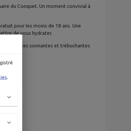
naire du Conquet. Un moment convivial à
gratuit pour les moins de 18 ans. Une
ettre de vous hydrater.
 des espèces sonnantes et trébuchantes
gistré
kies
.