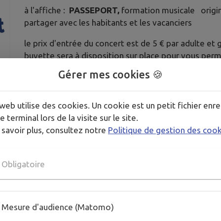
à l'affiche :
PASSEPORT,
formation musicale
origi
partager avec les habitants et les vacanciers
le prix d'entrée du concert est de 5 € par adulte et 
buvette sera à disposition sur place pour vous perm
Gérer mes cookies 🍪
L'Amicale n'ayant pas de TPE, venez nombreux avec
(nous acceptons également les chèques)
web utilise des cookies. Un cookie est un petit fichier enre
e terminal lors de la visite sur le site.
 savoir plus, consultez notre
Politique de gestion des coo
Obligatoire
Publié par l'Amicale Molénaise
Mesure d'audience (Matomo)