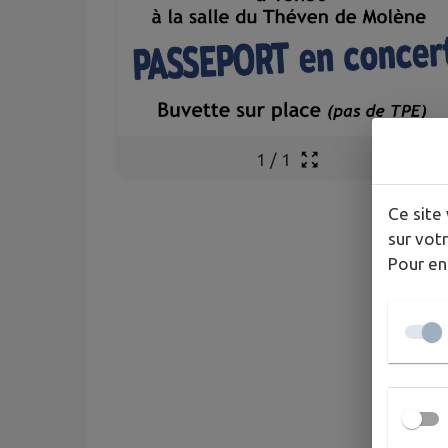
1
/
1
Ce site 
sur votr
Pour en