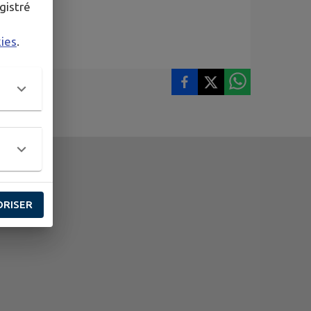
gistré
kies
.
ORISER