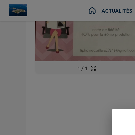
Contenu
Menu
Recherche
Pied de page
ACTUALITÉS
1
/
1