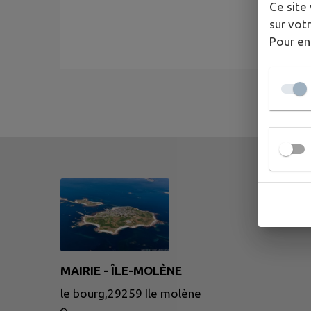
Ce site 
sur votr
Pour en
MAIRIE - ÎLE-MOLÈNE
le bourg,29259 Ile molène