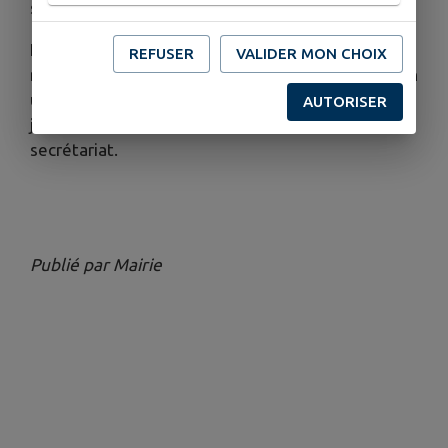
samedi 7 février à 11h30 au Theven.
Elle sera suivie d'un repas auquel la population
REFUSER
VALIDER MON CHOIX
molénaise est cordialement invitée, sur inscription
uniquement : les inscriptions sont ouvertes
AUTORISER
jusqu'au 31 janvier, n'hésitez pas à contacter le
secrétariat.
Publié par Mairie