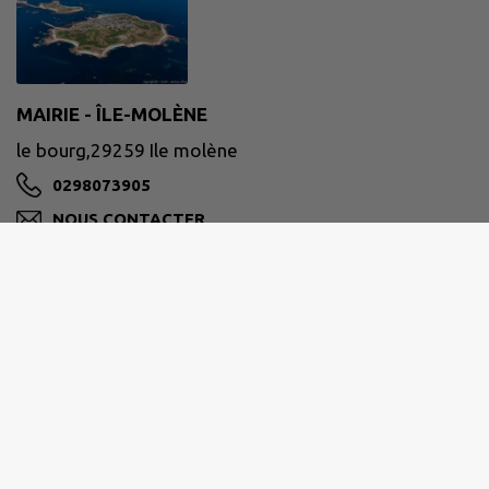
MAIRIE - ÎLE-MOLÈNE
le bourg,29259 Ile molène
0298073905
NOUS CONTACTER
M'Y RENDRE
www.mairie-ile-molene.bzh/
Pour nous contacter :
contact@mairie-ile-molene.bzh