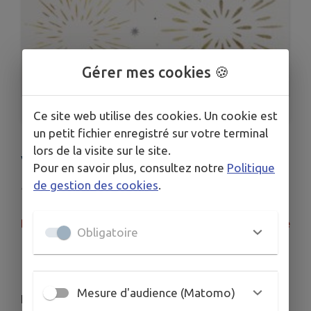
Gérer mes cookies 🍪
1
/
1
Ce site web utilise des cookies. Un cookie est
un petit fichier enregistré sur votre terminal
lors de la visite sur le site.
VOEUX 2026
Pour en savoir plus, consultez notre
Politique
de gestion des cookies
.
Publié le jeudi 22 janvier 2026 - Île-Molène
Du fait des annulations de bateau, la cérémonie
Obligatoire
des vœux est repoussée au 7 février
Merci de confirmer votre inscription
Mesure d'audience (Matomo)
La traditionnelle cérémonie des vœux aura lieu le