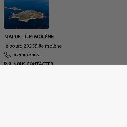
MAIRIE - ÎLE-MOLÈNE
le bourg,29259 Ile molène
0298073905
NOUS CONTACTER
M'Y RENDRE
www.mairie-ile-molene.bzh/
Pour nous contacter :
contact@mairie-ile-molene.bzh