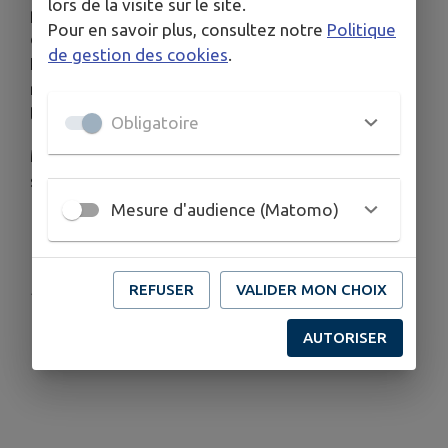
lors de la visite sur le site.
pour des actions de pêche à la crevette.
Rappel :
Pour en savoir plus, consultez notre
Politique
en préalable aux actions de pêche, prévenir
de gestion des cookies
.
Hélène MAHEO, conservatrice de la Réserve
naturelle nationale d’Iroise, de sa présence sur
l’île, au 06 42 96 57 23
.
Obligatoire
Merci de passer en mairie signer la charte si vous
souhaitez exercer cette activité.
Mesure d'audience (Matomo)
Télécharger la pièce jointe
Publié par Mairie
REFUSER
VALIDER MON CHOIX
AUTORISER