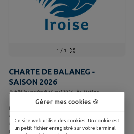
1
/
1
CHARTE DE BALANEG -
SAISON 2026
Publié le vendredi 15 mai 2026 - Île-Molène
Gérer mes cookies 🍪
La charte pour la pratique de la pêche à la
crevette sur l'îlot de Balaneg est parue. Sa
Ce site web utilise des cookies. Un cookie est
signature est obligatoire préalablement à tout
un petit fichier enregistré sur votre terminal
passage sur la partie terrestre de l'île de Balaneg