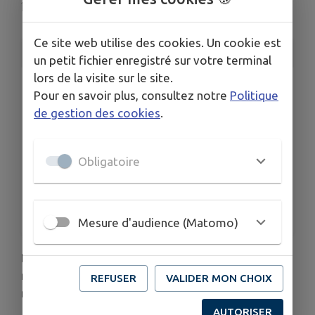
Île-Molène
Ce site web utilise des cookies. Un cookie est
INFORMATIONS PRATIQUES
un petit fichier enregistré sur votre terminal
lors de la visite sur le site.
LIEU
Pour en savoir plus, consultez notre
Politique
le Bourg
de gestion des cookies
.
TOUTES LES DATES
Le jeu. 6 août
Le mar. 11 août
Obligatoire
Le jeu. 13 août
Le mar. 18 août
Le jeu. 20 août
Voir plus (54 de plus)
Mesure d'audience (Matomo)
Des permanences sont proposées par les élus les
mardis, jeudis et samedi de 10h30 à midi, en
REFUSER
VALIDER MON CHOIX
mairie.
AUTORISER