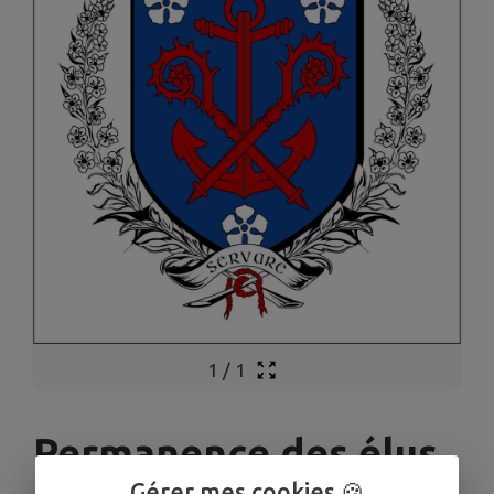
1
/
1
Permanence des élus
Gérer mes cookies 🍪