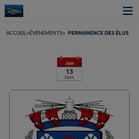
Contenu
Menu
Recherche
Pied de page
ACCUEIL
>
ÉVÉNEMENTS
>
PERMANENCE DES ÉLUS
Juin
13
Sam.